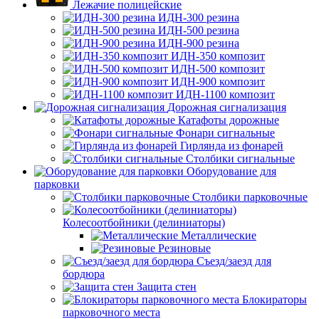
Лежачие полицейские
ИДН-300 резина
ИДН-500 резина
ИДН-900 резина
ИДН-350 композит
ИДН-500 композит
ИДН-900 композит
ИДН-1100 композит
Дорожная сигнализация
Катафоты дорожные
Фонари сигнальные
Гирлянда из фонарей
Столбики сигнальные
Оборудование для
парковки
Столбики парковочные
Колесоотбойники (делиниаторы)
Металлические
Резиновые
Съезд/заезд для
бордюра
Защита стен
Блокираторы
парковочного места