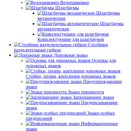
Велопарковки
Шлагбаумы
Шлагбаумы
механические
Шлагбаумы
автоматические
Комплектующие для шлагбаумов
Столбики
разделительные гибкие
Дорожные знаки
Основы для
дорожных знаков
Стойки, опоры, крепления дорожных знаков
Предупреждающие
знаки
Знаки приоритета
Запрещающие знаки
Предписывающие
знаки
Знаки особых
предписаний
Информационные
знаки