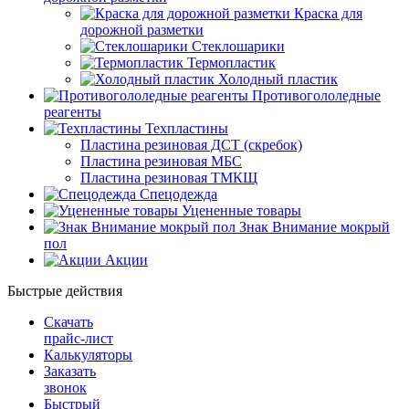
Краска для
дорожной разметки
Стеклошарики
Термопластик
Холодный пластик
Противогололедные
реагенты
Техпластины
Пластина резиновая ДСТ (скребок)
Пластина резиновая МБС
Пластина резиновая ТМКЩ
Спецодежда
Уцененные товары
Знак Внимание мокрый
пол
Акции
Быстрые действия
Скачать
прайс-лист
Калькуляторы
Заказать
звонок
Быстрый