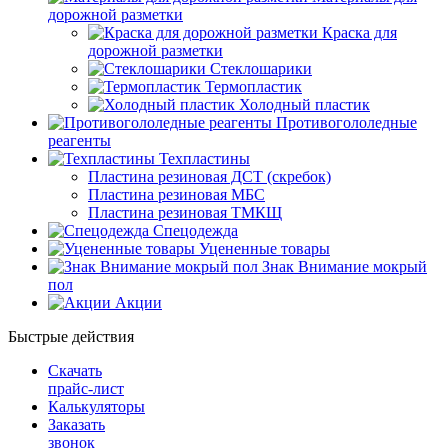
дорожной разметки
Краска для
дорожной разметки
Стеклошарики
Термопластик
Холодный пластик
Противогололедные
реагенты
Техпластины
Пластина резиновая ДСТ (скребок)
Пластина резиновая МБС
Пластина резиновая ТМКЩ
Спецодежда
Уцененные товары
Знак Внимание мокрый
пол
Акции
Быстрые действия
Скачать
прайс-лист
Калькуляторы
Заказать
звонок