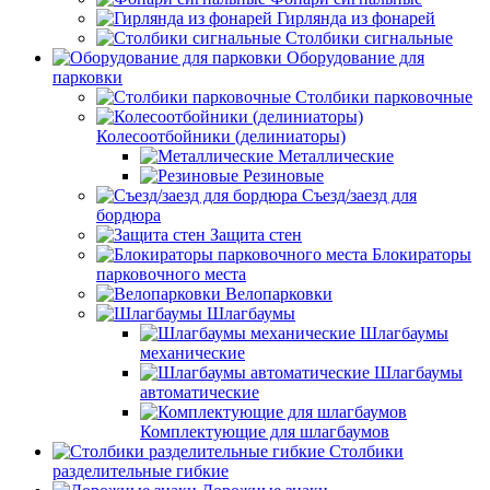
Гирлянда из фонарей
Столбики сигнальные
Оборудование для
парковки
Столбики парковочные
Колесоотбойники (делиниаторы)
Металлические
Резиновые
Съезд/заезд для
бордюра
Защита стен
Блокираторы
парковочного места
Велопарковки
Шлагбаумы
Шлагбаумы
механические
Шлагбаумы
автоматические
Комплектующие для шлагбаумов
Столбики
разделительные гибкие