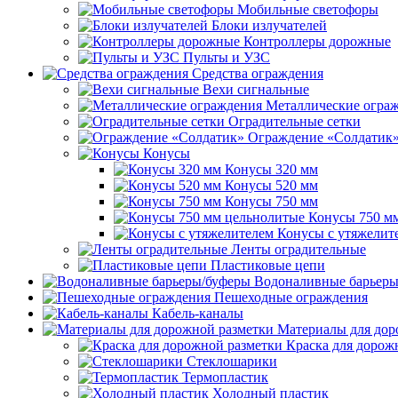
Мобильные светофоры
Блоки излучателей
Контроллеры дорожные
Пульты и УЗС
Средства ограждения
Вехи сигнальные
Металлические огра
Оградительные сетки
Ограждение «Солдатик
Конусы
Конусы 320 мм
Конусы 520 мм
Конусы 750 мм
Конусы 750 м
Конусы с утяжелит
Ленты оградительные
Пластиковые цепи
Водоналивные барьеры
Пешеходные ограждения
Кабель-каналы
Материалы для дор
Краска для дорож
Стеклошарики
Термопластик
Холодный пластик