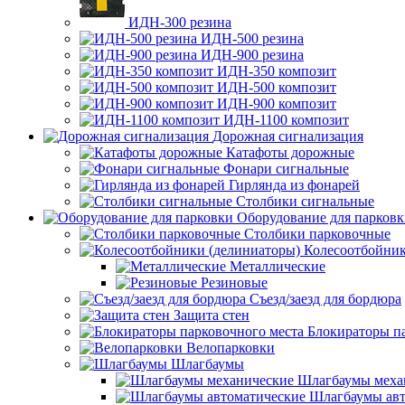
ИДН-300 резина
ИДН-500 резина
ИДН-900 резина
ИДН-350 композит
ИДН-500 композит
ИДН-900 композит
ИДН-1100 композит
Дорожная сигнализация
Катафоты дорожные
Фонари сигнальные
Гирлянда из фонарей
Столбики сигнальные
Оборудование для парков
Столбики парковочные
Колесоотбойник
Металлические
Резиновые
Съезд/заезд для бордюра
Защита стен
Блокираторы п
Велопарковки
Шлагбаумы
Шлагбаумы меха
Шлагбаумы авт