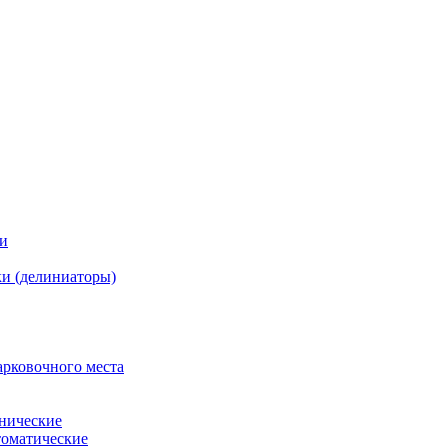
ки
и (делиниаторы)
арковочного места
нические
оматические