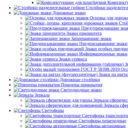
Комплект
Столбики разделите
Дорожные знаки
Основы для дорож
Стой
Предупреждающие зна
Знаки приоритета
Запрещающие знаки
Предписывающие знаки
Знаки особых предп
Информационные знаки
Знаки сервиса
З
Осо
Знаки на щита
Дорожные столбики
Прицепы прикрытия
Светодиодные знаки
Зеркала
Зеркала сферичес
Зеркала сфе
Светофоры
Светофоры транспорт
Светофоры пешеходные
Светофоры автономные