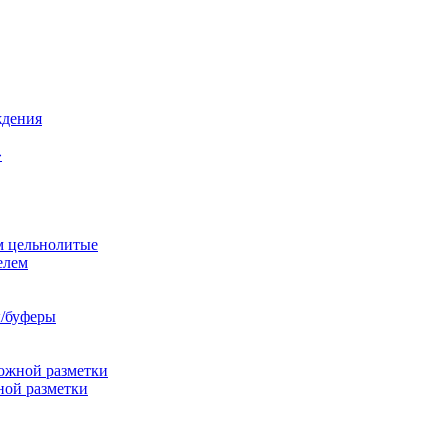
ждения
»
м цельнолитые
елем
/буферы
ожной разметки
ной разметки