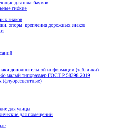
ующие для шлагбаумов
льные гибкие
ных знаков
ки, опоры, крепления дорожных знаков
ки
исаний
наки дополнительной информации (таблички)
бо малый типоразмер ГОСТ Р 58398-2019
х (флуоресцентные)
кие для улицы
рические для помещений
ные