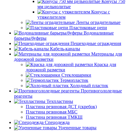
Конусы 750
мм цельнолитые
Конусы с
утяжелителем
Ленты оградительные
Пластиковые цепи
Водоналивные
барьеры/буферы
Пешеходные ограждения
Кабель-каналы
Материалы для
дорожной разметки
Краска для
дорожной разметки
Стеклошарики
Термопластик
Холодный пластик
Противогололедные
реагенты
Техпластины
Пластина резиновая ДСТ (скребок)
Пластина резиновая МБС
Пластина резиновая ТМКЩ
Спецодежда
Уцененные товары