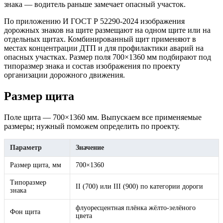
знака — водитель раньше замечает опасный участок.
По приложению И ГОСТ Р 52290-2024 изображения
дорожных знаков на щите размещают на одном щите или на
отдельных щитах. Комбинированный щит применяют в
местах концентрации ДТП и для профилактики аварий на
опасных участках. Размер поля 700×1360 мм подбирают под
типоразмер знака и состав изображения по проекту
организации дорожного движения.
Размер щита
Поле щита — 700×1360 мм. Выпускаем все применяемые
размеры; нужный поможем определить по проекту.
Параметр
Значение
Размер щита, мм
700×1360
Типоразмер
II (700) или III (900) по категории дороги
знака
флуоресцентная плёнка жёлто-зелёного
Фон щита
цвета