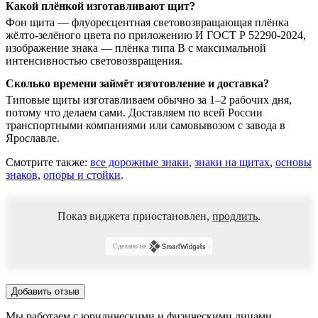
Какой плёнкой изготавливают щит?
Фон щита — флуоресцентная световозвращающая плёнка
жёлто-зелёного цвета по приложению И ГОСТ Р 52290-2024,
изображение знака — плёнка типа В с максимальной
интенсивностью световозвращения.
Сколько времени займёт изготовление и доставка?
Типовые щиты изготавливаем обычно за 1–2 рабочих дня,
потому что делаем сами. Доставляем по всей России
транспортными компаниями или самовывозом с завода в
Ярославле.
Смотрите также:
все дорожные знаки
,
знаки на щитах
,
основы
знаков
,
опоры и стойки
.
Показ виджета приостановлен,
продлить
.
Сделано на
Добавить отзыв
Мы работаем с юридическими и физическими лицами.