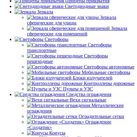
Прицепы прикрытия
Светодиодные знаки
Зеркала
Зеркала
сферические для улицы
Зеркала
сферические для помещений
Светофоры
Светофоры
транспортные
Светофоры
пешеходные
Светофоры автономные
Мобильные светофоры
Блоки излучателей
Контроллеры дорожные
Пульты и УЗС
Средства ограждения
Вехи сигнальные
Металлические
ограждения
Оградительные сетки
Ограждение
«Солдатик»
Конусы