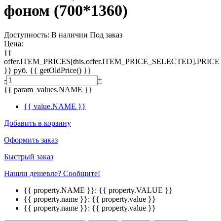
фоном (700*1360)
Доступность:
В наличии
Под заказ
Цена:
{{
offer.ITEM_PRICES[this.offer.ITEM_PRICE_SELECTED].PRICE
}}
руб.
{{ getOldPrice() }}
-
+
{{ param_values.NAME }}
{{ value.NAME }}
Добавить в корзину
Оформить заказ
Быстрый заказ
Нашли дешевле? Сообщите!
{{ property.NAME }}:
{{ property.VALUE }}
{{ property.name }}:
{{ property.value }}
{{ property.name }}:
{{ property.value }}