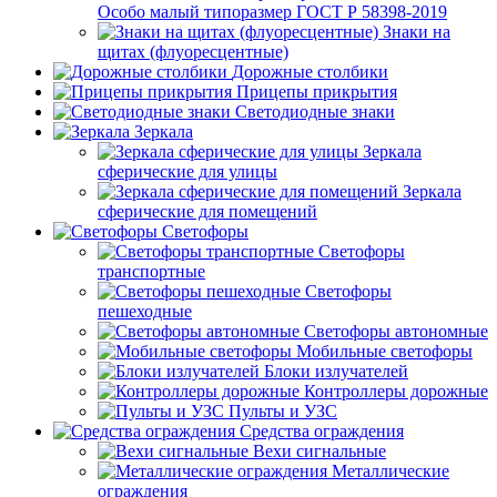
Особо малый типоразмер ГОСТ Р 58398-2019
Знаки на
щитах (флуоресцентные)
Дорожные столбики
Прицепы прикрытия
Светодиодные знаки
Зеркала
Зеркала
сферические для улицы
Зеркала
сферические для помещений
Светофоры
Светофоры
транспортные
Светофоры
пешеходные
Светофоры автономные
Мобильные светофоры
Блоки излучателей
Контроллеры дорожные
Пульты и УЗС
Средства ограждения
Вехи сигнальные
Металлические
ограждения