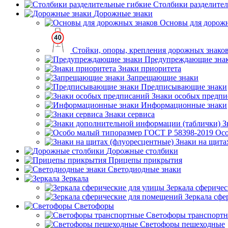
Столбики разделите
Дорожные знаки
Основы для дорож
Стойки, опоры, крепления дорожных знако
Предупреждающие зна
Знаки приоритета
Запрещающие знаки
Предписывающие знаки
Знаки особых предп
Информационные знаки
Знаки сервиса
З
Осо
Знаки на щита
Дорожные столбики
Прицепы прикрытия
Светодиодные знаки
Зеркала
Зеркала сферичес
Зеркала сфе
Светофоры
Светофоры транспорт
Светофоры пешеходные