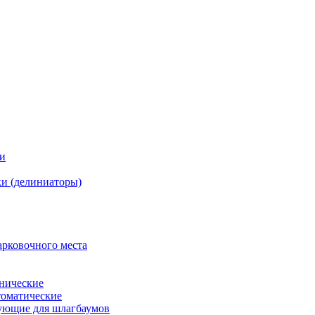
ки
и (делиниаторы)
арковочного места
нические
оматические
ующие для шлагбаумов