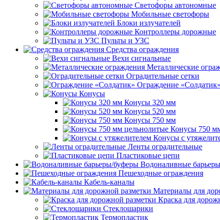
Светофоры автономные
Мобильные светофоры
Блоки излучателей
Контроллеры дорожные
Пульты и УЗС
Средства ограждения
Вехи сигнальные
Металлические огра
Оградительные сетки
Ограждение «Солдатик
Конусы
Конусы 320 мм
Конусы 520 мм
Конусы 750 мм
Конусы 750 м
Конусы с утяжелит
Ленты оградительные
Пластиковые цепи
Водоналивные барьеры
Пешеходные ограждения
Кабель-каналы
Материалы для дор
Краска для дорож
Стеклошарики
Термопластик