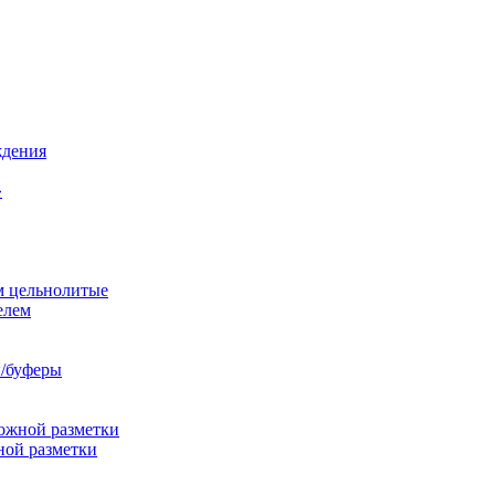
ждения
»
м цельнолитые
елем
/буферы
ожной разметки
ной разметки