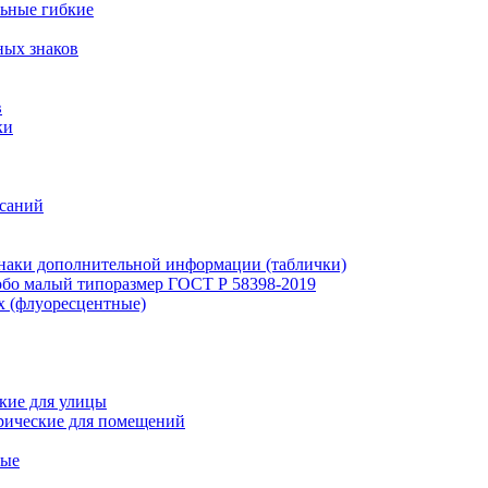
льные гибкие
ных знаков
в
ки
исаний
наки дополнительной информации (таблички)
бо малый типоразмер ГОСТ Р 58398-2019
х (флуоресцентные)
кие для улицы
рические для помещений
ные