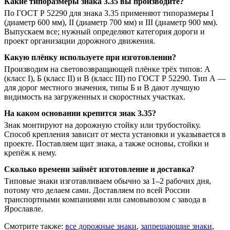
Какие типоразмеры знака 3.35 вы производите?
По ГОСТ Р 52290 для знака 3.35 применяют типоразмеры I
(диаметр 600 мм), II (диаметр 700 мм) и III (диаметр 900 мм).
Выпускаем все; нужный определяют категория дороги и
проект организации дорожного движения.
Какую плёнку используете при изготовлении?
Производим на световозвращающей плёнке трёх типов: А
(класс I), Б (класс II) и В (класс III) по ГОСТ Р 52290. Тип А —
для дорог местного значения, типы Б и В дают лучшую
видимость на загруженных и скоростных участках.
На каком основании крепится знак 3.35?
Знак монтируют на дорожную стойку или трубостойку.
Способ крепления зависит от места установки и указывается в
проекте. Поставляем щит знака, а также основы, стойки и
крепёж к нему.
Сколько времени займёт изготовление и доставка?
Типовые знаки изготавливаем обычно за 1–2 рабочих дня,
потому что делаем сами. Доставляем по всей России
транспортными компаниями или самовывозом с завода в
Ярославле.
Смотрите также:
все дорожные знаки
,
запрещающие знаки
,