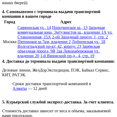
ваших дверей).
4. Самовывозом с терминала выдачи транспортной
компании в вашем городе
Город
Адрес
Саввинская ул., 14
Пирочинское ш., 13
Западная
коммунальная зона, Энтузиастов ш., владение 1А
ул.
Станционная, 15А
2-ой Западный проезд, 1, стр. 2
Москва
Пятницкое ш 7км, владение 2
Лобненская ул., 18
Волгоградский пр-кт, 42, корпус 23
Зарёвская
объездная дорога, 9В
2ая Левонабережная ул.,
владение 20
1-й Вязовский пр-д., 4, стр. 19
4. Доставка до терминала выдачи транспортной компании:
Деловые линии, ЖелДорЭкспедиция, ПЭК, Байкал Сервис,
КИТ, РАТЭК.
Сроки доставки транспортной компанией в
Алматы
— 12 дней
5. Курьерской службой экспресс-доставка. За счет клиента.
Стоимость доставки зависит от веса и объема, заказываемой
вами продукции.