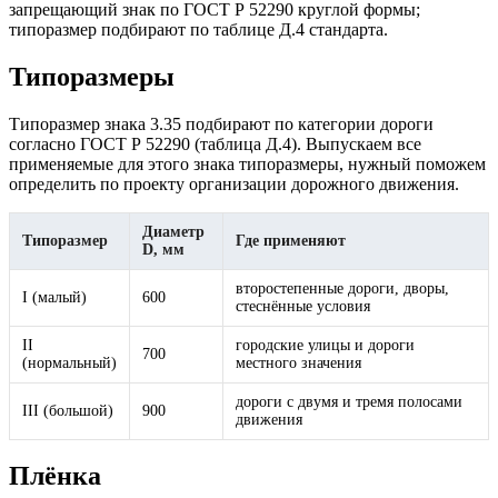
запрещающий знак по ГОСТ Р 52290 круглой формы;
типоразмер подбирают по таблице Д.4 стандарта.
Типоразмеры
Типоразмер знака 3.35 подбирают по категории дороги
согласно ГОСТ Р 52290 (таблица Д.4). Выпускаем все
применяемые для этого знака типоразмеры, нужный поможем
определить по проекту организации дорожного движения.
Диаметр
Типоразмер
Где применяют
D, мм
второстепенные дороги, дворы,
I (малый)
600
стеснённые условия
II
городские улицы и дороги
700
(нормальный)
местного значения
дороги с двумя и тремя полосами
III (большой)
900
движения
Плёнка