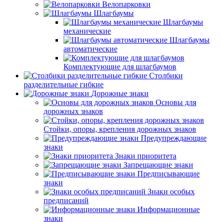
Велопарковки
Шлагбаумы
Шлагбаумы
механические
Шлагбаумы
автоматические
Комплектующие для шлагбаумов
Столбики
разделительные гибкие
Дорожные знаки
Основы для
дорожных знаков
Стойки, опоры, крепления дорожных знаков
Предупреждающие
знаки
Знаки приоритета
Запрещающие знаки
Предписывающие
знаки
Знаки особых
предписаний
Информационные
знаки