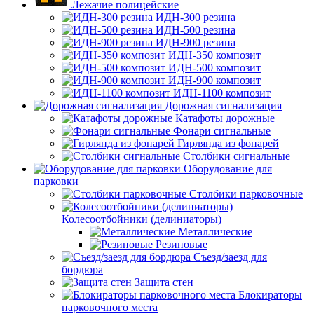
Лежачие полицейские
ИДН-300 резина
ИДН-500 резина
ИДН-900 резина
ИДН-350 композит
ИДН-500 композит
ИДН-900 композит
ИДН-1100 композит
Дорожная сигнализация
Катафоты дорожные
Фонари сигнальные
Гирлянда из фонарей
Столбики сигнальные
Оборудование для
парковки
Столбики парковочные
Колесоотбойники (делиниаторы)
Металлические
Резиновые
Съезд/заезд для
бордюра
Защита стен
Блокираторы
парковочного места