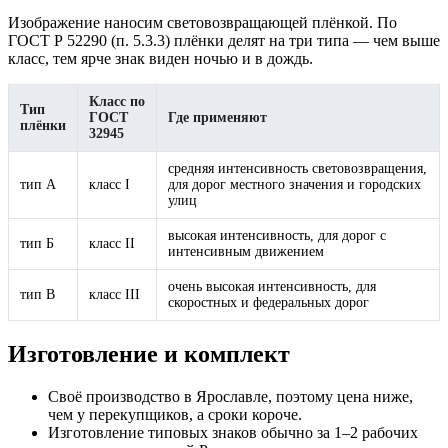
Изображение наносим световозвращающей плёнкой. По
ГОСТ Р 52290 (п. 5.3.3) плёнки делят на три типа — чем выше
класс, тем ярче знак виден ночью и в дождь.
Класс по
Тип
ГОСТ
Где применяют
плёнки
32945
средняя интенсивность световозвращения,
тип А
класс I
для дорог местного значения и городских
улиц
высокая интенсивность, для дорог с
тип Б
класс II
интенсивным движением
очень высокая интенсивность, для
тип В
класс III
скоростных и федеральных дорог
Изготовление и комплект
Своё производство в Ярославле, поэтому цена ниже,
чем у перекупщиков, а сроки короче.
Изготовление типовых знаков обычно за 1–2 рабочих