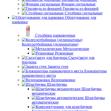
Фонари сигнальные
Гирлянда из фонарей
Столбики сигнальные
Оборудование для
парковки
Столбики парковочные
Колесоотбойники (делиниаторы)
Металлические
Резиновые
Съезд/заезд для
бордюра
Защита стен
Блокираторы
парковочного места
Велопарковки
Шлагбаумы
Шлагбаумы
механические
Шлагбаумы
автоматические