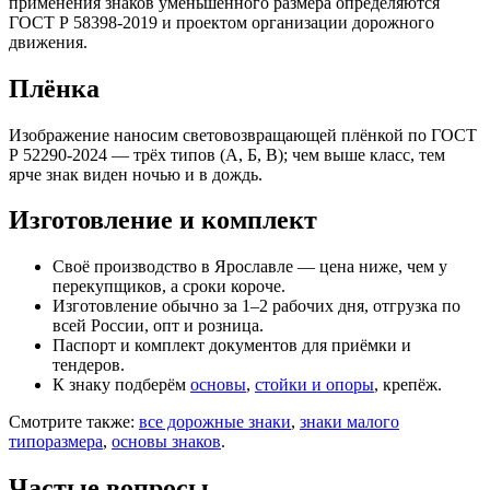
применения знаков уменьшенного размера определяются
ГОСТ Р 58398-2019 и проектом организации дорожного
движения.
Плёнка
Изображение наносим световозвращающей плёнкой по ГОСТ
Р 52290-2024 — трёх типов (А, Б, В); чем выше класс, тем
ярче знак виден ночью и в дождь.
Изготовление и комплект
Своё производство в Ярославле — цена ниже, чем у
перекупщиков, а сроки короче.
Изготовление обычно за 1–2 рабочих дня, отгрузка по
всей России, опт и розница.
Паспорт и комплект документов для приёмки и
тендеров.
К знаку подберём
основы
,
стойки и опоры
, крепёж.
Смотрите также:
все дорожные знаки
,
знаки малого
типоразмера
,
основы знаков
.
Частые вопросы