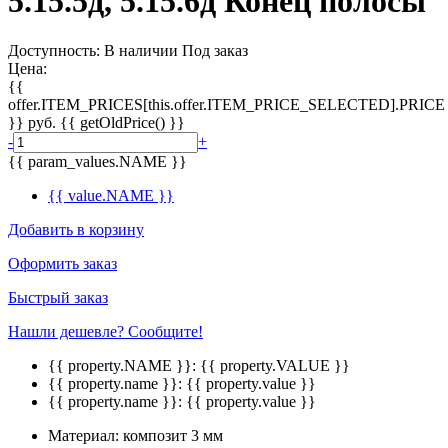
5.15.5д, 5.15.6д Конец полосы
Доступность:
В наличии
Под заказ
Цена:
{{
offer.ITEM_PRICES[this.offer.ITEM_PRICE_SELECTED].PRICE
}}
руб.
{{ getOldPrice() }}
-
+
{{ param_values.NAME }}
{{ value.NAME }}
Добавить в корзину
Оформить заказ
Быстрый заказ
Нашли дешевле? Сообщите!
{{ property.NAME }}:
{{ property.VALUE }}
{{ property.name }}:
{{ property.value }}
{{ property.name }}:
{{ property.value }}
Материал:
композит 3 мм