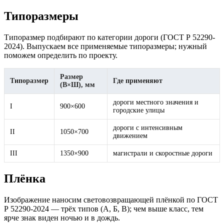
Типоразмеры
Типоразмер подбирают по категории дороги (ГОСТ Р 52290-
2024). Выпускаем все применяемые типоразмеры; нужный
поможем определить по проекту.
Размер
Типоразмер
Где применяют
(В×Ш), мм
дороги местного значения и
I
900×600
городские улицы
дороги с интенсивным
II
1050×700
движением
III
1350×900
магистрали и скоростные дороги
Плёнка
Изображение наносим световозвращающей плёнкой по ГОСТ
Р 52290-2024 — трёх типов (А, Б, В); чем выше класс, тем
ярче знак виден ночью и в дождь.