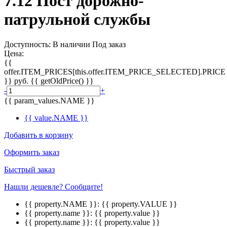
7.12 Пост дорожно-
патрульной службы
Доступность:
В наличии
Под заказ
Цена:
{{
offer.ITEM_PRICES[this.offer.ITEM_PRICE_SELECTED].PRICE
}}
руб.
{{ getOldPrice() }}
-
+
{{ param_values.NAME }}
{{ value.NAME }}
Добавить в корзину
Оформить заказ
Быстрый заказ
Нашли дешевле? Сообщите!
{{ property.NAME }}:
{{ property.VALUE }}
{{ property.name }}:
{{ property.value }}
{{ property.name }}:
{{ property.value }}