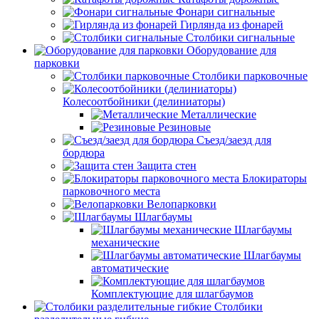
Фонари сигнальные
Гирлянда из фонарей
Столбики сигнальные
Оборудование для
парковки
Столбики парковочные
Колесоотбойники (делиниаторы)
Металлические
Резиновые
Съезд/заезд для
бордюра
Защита стен
Блокираторы
парковочного места
Велопарковки
Шлагбаумы
Шлагбаумы
механические
Шлагбаумы
автоматические
Комплектующие для шлагбаумов
Столбики