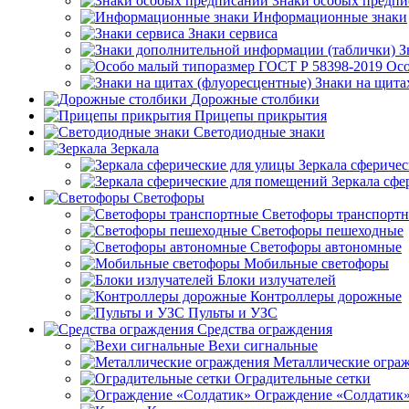
Знаки особых предп
Информационные знаки
Знаки сервиса
З
Осо
Знаки на щита
Дорожные столбики
Прицепы прикрытия
Светодиодные знаки
Зеркала
Зеркала сферичес
Зеркала сфе
Светофоры
Светофоры транспорт
Светофоры пешеходные
Светофоры автономные
Мобильные светофоры
Блоки излучателей
Контроллеры дорожные
Пульты и УЗС
Средства ограждения
Вехи сигнальные
Металлические огра
Оградительные сетки
Ограждение «Солдатик