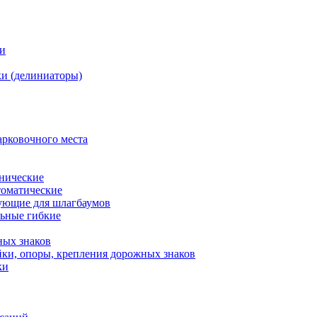
ки
и (делиниаторы)
арковочного места
нические
оматические
ующие для шлагбаумов
льные гибкие
ных знаков
ки, опоры, крепления дорожных знаков
ки