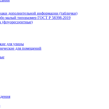
исаний
наки дополнительной информации (таблички)
бо малый типоразмер ГОСТ Р 58398-2019
х (флуоресцентные)
кие для улицы
рические для помещений
ные
ждения
»