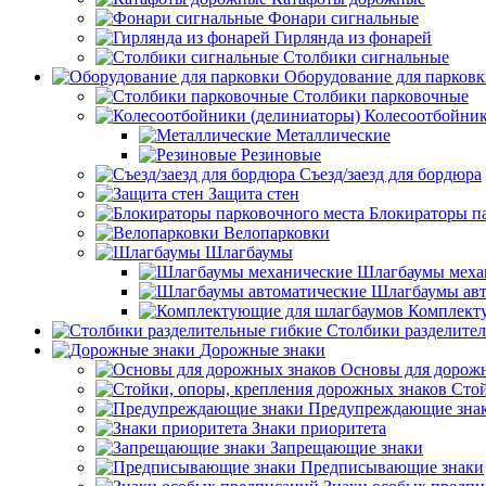
Фонари сигнальные
Гирлянда из фонарей
Столбики сигнальные
Оборудование для парков
Столбики парковочные
Колесоотбойник
Металлические
Резиновые
Съезд/заезд для бордюра
Защита стен
Блокираторы п
Велопарковки
Шлагбаумы
Шлагбаумы меха
Шлагбаумы авт
Комплект
Столбики разделите
Дорожные знаки
Основы для дорож
Стой
Предупреждающие зна
Знаки приоритета
Запрещающие знаки
Предписывающие знаки