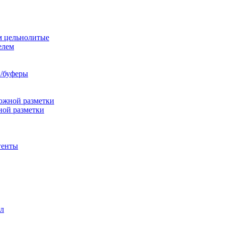
м цельнолитые
елем
/буферы
ожной разметки
ной разметки
генты
л