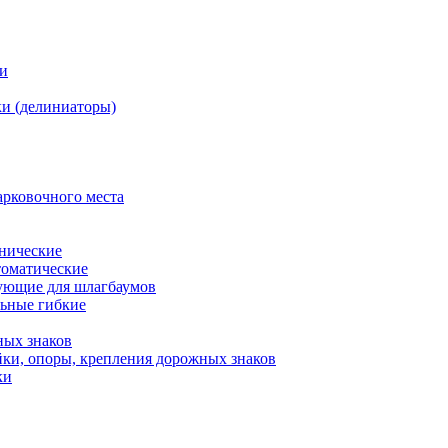
ки
и (делиниаторы)
арковочного места
нические
оматические
ующие для шлагбаумов
льные гибкие
ных знаков
ки, опоры, крепления дорожных знаков
ки