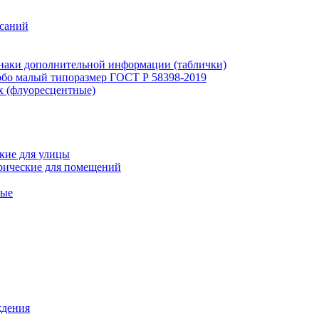
исаний
наки дополнительной информации (таблички)
бо малый типоразмер ГОСТ Р 58398-2019
х (флуоресцентные)
кие для улицы
рические для помещений
ные
ждения