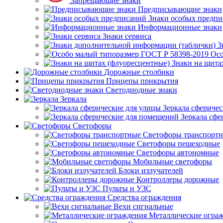
Запрещающие знаки
Предписывающие знаки
Знаки особых предп
Информационные знаки
Знаки сервиса
З
Осо
Знаки на щита
Дорожные столбики
Прицепы прикрытия
Светодиодные знаки
Зеркала
Зеркала сферичес
Зеркала сфе
Светофоры
Светофоры транспорт
Светофоры пешеходные
Светофоры автономные
Мобильные светофоры
Блоки излучателей
Контроллеры дорожные
Пульты и УЗС
Средства ограждения
Вехи сигнальные
Металлические огра