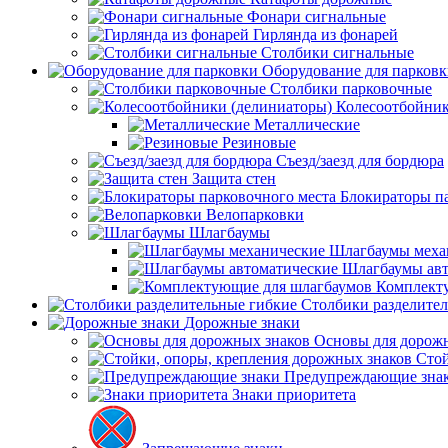
Фонари сигнальные
Гирлянда из фонарей
Столбики сигнальные
Оборудование для парков
Столбики парковочные
Колесоотбойник
Металлические
Резиновые
Съезд/заезд для бордюра
Защита стен
Блокираторы п
Велопарковки
Шлагбаумы
Шлагбаумы меха
Шлагбаумы авт
Комплект
Столбики разделите
Дорожные знаки
Основы для дорож
Стой
Предупреждающие зна
Знаки приоритета