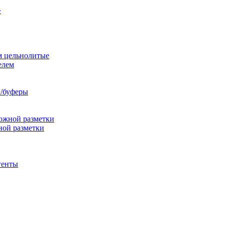
»
м цельнолитые
елем
/буферы
ожной разметки
ной разметки
генты