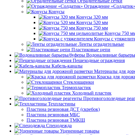
Оградительные сетки
Ограждение «Солдатик
Конусы
Конусы 320 мм
Конусы 520 мм
Конусы 750 мм
Конусы 750 м
Конусы с утяжелит
Ленты оградительные
Пластиковые цепи
Водоналивные барьеры
Пешеходные ограждения
Кабель-каналы
Материалы для дор
Краска для дорож
Стеклошарики
Термопластик
Холодный пластик
Противогололедные реа
Техпластины
Пластина резиновая ДСТ (скребок)
Пластина резиновая МБС
Пластина резиновая ТМКЩ
Спецодежда
Уцененные товары