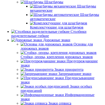
Шлагбаумы
Шлагбаумы
механические
Шлагбаумы
автоматические
Комплектующие для шлагбаумов
Столбики
разделительные гибкие
Дорожные знаки
Основы для
дорожных знаков
Стойки, опоры, крепления дорожных знаков
Предупреждающие
знаки
Знаки приоритета
Запрещающие знаки
Предписывающие
знаки
Знаки особых
предписаний
Информационные
знаки
Знаки сервиса