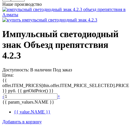
Наше производство
Импульсный светодиодный
знак Объезд препятствия
4.2.3
Доступность:
В наличии
Под заказ
Цена:
{{
offer.ITEM_PRICES[this.offer.ITEM_PRICE_SELECTED].PRICE
}}
руб.
{{ getOldPrice() }}
-
+
{{ param_values.NAME }}
{{ value.NAME }}
Добавить в корзину