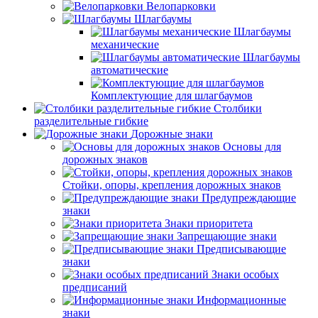
Велопарковки
Шлагбаумы
Шлагбаумы
механические
Шлагбаумы
автоматические
Комплектующие для шлагбаумов
Столбики
разделительные гибкие
Дорожные знаки
Основы для
дорожных знаков
Стойки, опоры, крепления дорожных знаков
Предупреждающие
знаки
Знаки приоритета
Запрещающие знаки
Предписывающие
знаки
Знаки особых
предписаний
Информационные
знаки