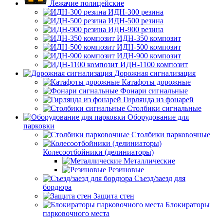
Лежачие полицейские
ИДН-300 резина
ИДН-500 резина
ИДН-900 резина
ИДН-350 композит
ИДН-500 композит
ИДН-900 композит
ИДН-1100 композит
Дорожная сигнализация
Катафоты дорожные
Фонари сигнальные
Гирлянда из фонарей
Столбики сигнальные
Оборудование для
парковки
Столбики парковочные
Колесоотбойники (делиниаторы)
Металлические
Резиновые
Съезд/заезд для
бордюра
Защита стен
Блокираторы
парковочного места