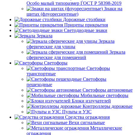
Особо малый типоразмер ГОСТ Р 58398-2019
Знаки на
щитах (флуоресцентные)
Дорожные столбики
Прицепы прикрытия
Светодиодные знаки
Зеркала
Зеркала
сферические для улицы
Зеркала
сферические для помещений
Светофоры
Светофоры
транспортные
Светофоры
пешеходные
Светофоры автономные
Мобильные светофоры
Блоки излучателей
Контроллеры дорожные
Пульты и УЗС
Средства ограждения
Вехи сигнальные
Металлические
ограждения